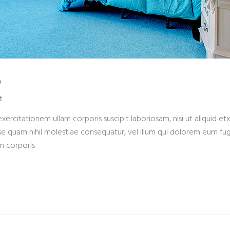
e
t
xercitationem ullam corporis suscipit laboriosam, nisi ut aliquid
sse quam nihil molestiae consequatur, vel illum qui dolorem eum fug
m corporis