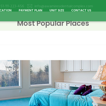
51-111-223-456
info@awamiresidentialcomplex.com
ICATION
PAYMENT PLAN
UNIT SIZE
CONTACT US
Most Popular Places