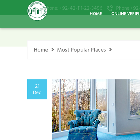
Phone: +92-42-111-22-3456
Phone:+92-
HOME
ONLINE VERIF
Home
Most Popular Places
21
Dec